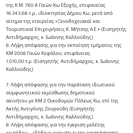
της Κ.Μ. 760 Α Γαιών Κω Εξοχής, επιφανείας
16.343,68 τ.μ., ιδιοκτησίας Δήμου Κω, μετά από
αίτημα της εταιρείας «Ξενοδοχειακαί και
Τουριστικαί Επιχειρήσεις Κ. Μήτσης Α.Ε.» (Εισηγητής:
Αντιδήμαρχος, κ. Ιωάννης Καλλούδης).
6. Λήψη απόφασης για την εκποίηση τμήματος της
ΚΜ 2008 Γαιών Κεφάλου, επιφάνειας
1.010,00 τ.μ. (Εισηγητής: Αντιδήμαρχος, κ. Ιωάννης
Καλλούδης).
7. Λήψη απόφασης για την παράταση ιδιωτικού
συμφωνητικού εκμίσθωσης δημοτικού
ακινήτου με ΚΜ 2 Οικοδομών Πόλεως Κω, επί της
Ακτής Αντιγόνης Ζουρούδη (Εισηγητής:
Αντιδήμαρχος, κ. Ιωάννης Καλλούδης).
8. Λήψη απόφασης για την έγκριση μελέτης
«εισόδου – εξόδου» οχημάτων της εγκατάστασης