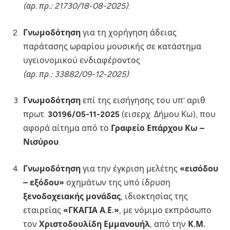
(αρ. πρ.: 21730/18-08-2025)
.
Γνωμοδότηση
για τη χορήγηση άδειας
παράτασης ωραρίου μουσικής σε κατάστημα
υγειονομικού ενδιαφέροντος
(αρ. πρ.: 33882/09-12-2025)
.
Γνωμοδότηση
επί της εισήγησης του υπ’ αριθ.
πρωτ.
30196/05-11-2025
(εισερχ. Δήμου Κω), που
αφορά αίτημα από το
Γραφείο Επάρχου Κω –
Νισύρου
.
Γνωμοδότηση
για την έγκριση μελέτης
«εισόδου
– εξόδου»
οχημάτων της υπό ίδρυση
ξενοδοχειακής μονάδας
, ιδιοκτησίας της
εταιρείας
«ΓΚΑΓΙΑ Α.Ε.»
, με νόμιμο εκπρόσωπο
τον
Χριστοδουλίδη Εμμανουήλ
, από την
Κ.Μ.