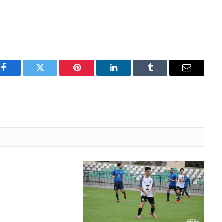
Facebook
Twitter
Pinterest
LinkedIn
Tumblr
Email