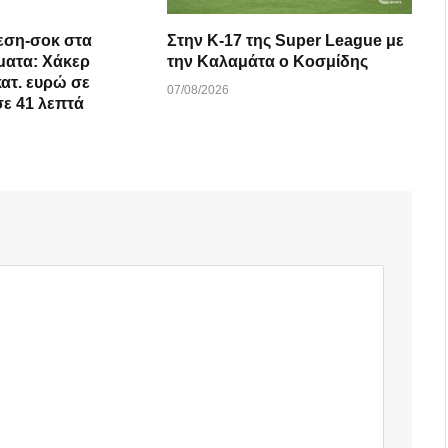
εση-σοκ στα
Στην Κ-17 της Super League με
ματα: Χάκερ
την Καλαμάτα ο Κοσμίδης
κατ. ευρώ σε
07/08/2026
σε 41 λεπτά