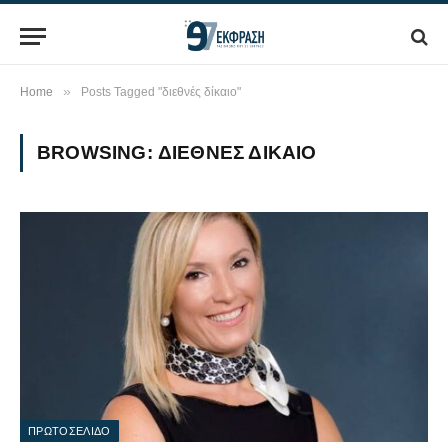
»
Home
Posts Tagged "διεθνές δίκαιο"
BROWSING:
ΔΙΕΘΝΈΣ ΔΊΚΑΙΟ
ΠΡΩΤΟΣΕΛΙΔΟ