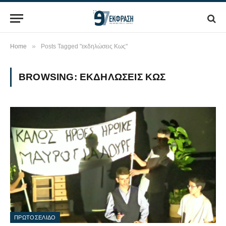
»
Home
Posts Tagged "εκδηλώσεις Κως"
BROWSING:
ΕΚΔΗΛΏΣΕΙΣ ΚΩΣ
ΠΡΩΤΟΣΕΛΙΔΟ