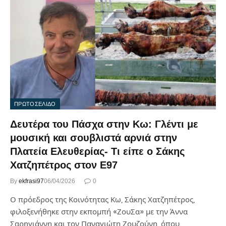
ΠΡΩΤΟΣΕΛΙΔΟ
Δευτέρα του Πάσχα στην Κω: Γλέντι με
μουσική και σουβλιστά αρνιά στην
Πλατεία Ελευθερίας- Τι είπε ο Σάκης
Χατζηπέτρος στον Ε97
By
ekfrasi97
06/04/2026
0
Ο πρόεδρος της Κοινότητας Κω, Σάκης Χατζηπέτρος,
φιλοξενήθηκε στην εκπομπή «ΖουΣα» με την Άννα
Σαρηγιάννη και τον Παναγιώτη Ζουζούνη, όπου…