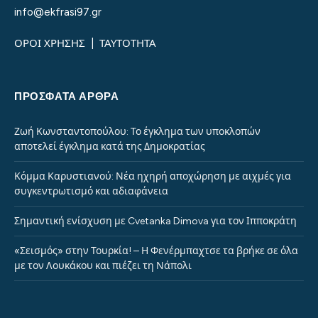
info@ekfrasi97.gr
ΟΡΟΙ ΧΡΗΣΗΣ
|
ΤΑΥΤΟΤΗΤΑ
ΠΡΌΣΦΑΤΑ ΆΡΘΡΑ
Ζωή Κωνσταντοπούλου: Το έγκλημα των υποκλοπών
αποτελεί έγκλημα κατά της Δημοκρατίας
Κόμμα Καρυστιανού: Νέα ηχηρή αποχώρηση με αιχμές για
συγκεντρωτισμό και αδιαφάνεια
Σημαντική ενίσχυση με Cvetanka Dimova για τον Ιπποκράτη
«Σεισμός» στην Τουρκία! – Η Φενέρμπαχτσε τα βρήκε σε όλα
με τον Λουκάκου και πιέζει τη Νάπολι