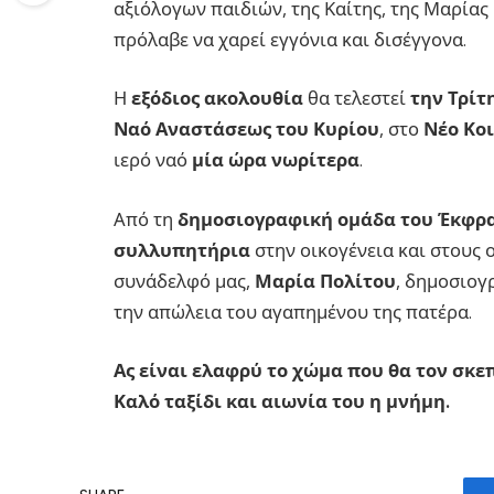
αξιόλογων παιδιών, της Καίτης, της Μαρίας 
πρόλαβε να χαρεί εγγόνια και δισέγγονα.
Η
εξόδιος ακολουθία
θα τελεστεί
την Τρίτ
Ναό Αναστάσεως του Κυρίου
, στο
Νέο Κο
ιερό ναό
μία ώρα νωρίτερα
.
Από τη
δημοσιογραφική ομάδα του Έκφρ
συλλυπητήρια
στην οικογένεια και στους ο
συνάδελφό μας,
Μαρία Πολίτου
, δημοσιο
την απώλεια του αγαπημένου της πατέρα.
Ας είναι ελαφρύ το χώμα που θα τον σκε
Καλό ταξίδι και αιωνία του η μνήμη.