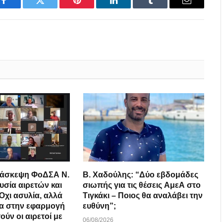
Facebook
Twitter
Pinterest
LinkedIn
Tumblr
Email
διάσκεψη ΦοΔΣΑ Ν.
B. Xαδούλης: “Δύο εβδομάδες
υσία αιρετών και
σιωπής για τις θέσεις ΑμεΑ στο
Όχι ασυλία, αλλά
Τιγκάκι – Ποιος θα αναλάβει την
τα στην εφαρμογή
ευθύνη”;
ούν οι αιρετοί με
06/08/2026