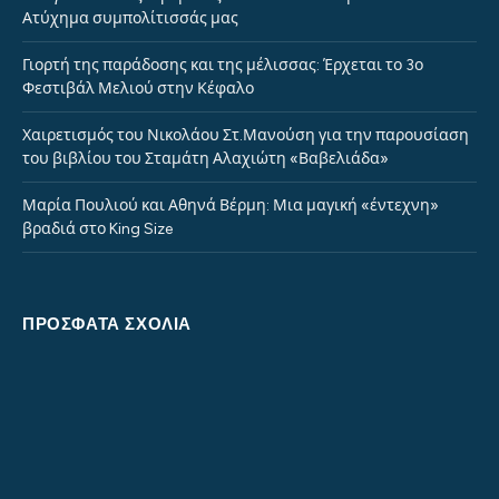
Ατύχημα συμπολίτισσάς μας
Γιορτή της παράδοσης και της μέλισσας: Έρχεται το 3ο
Φεστιβάλ Μελιού στην Κέφαλο
Χαιρετισμός του Νικολάου Στ.Μανούση για την παρουσίαση
του βιβλίου του Σταμάτη Αλαχιώτη «Βαβελιάδα»
Μαρία Πουλιού και Αθηνά Βέρμη: Μια μαγική «έντεχνη»
βραδιά στο King Size
ΠΡΌΣΦΑΤΑ ΣΧΌΛΙΑ