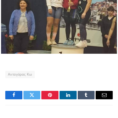
Ανταγόρας Κω
Facebook
Twitter
Pinterest
LinkedIn
Tumblr
Email