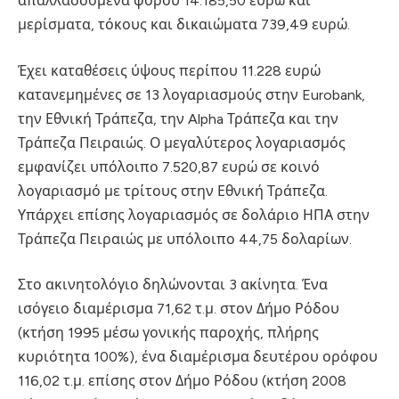
απαλλασσόμενα φόρου 14.185,50 ευρώ και
μερίσματα, τόκους και δικαιώματα 739,49 ευρώ.
Έχει καταθέσεις ύψους περίπου 11.228 ευρώ
κατανεμημένες σε 13 λογαριασμούς στην Eurobank,
την Εθνική Τράπεζα, την Alpha Τράπεζα και την
Τράπεζα Πειραιώς. Ο μεγαλύτερος λογαριασμός
εμφανίζει υπόλοιπο 7.520,87 ευρώ σε κοινό
λογαριασμό με τρίτους στην Εθνική Τράπεζα.
Υπάρχει επίσης λογαριασμός σε δολάριο ΗΠΑ στην
Τράπεζα Πειραιώς με υπόλοιπο 44,75 δολαρίων.
Στο ακινητολόγιο δηλώνονται 3 ακίνητα. Ένα
ισόγειο διαμέρισμα 71,62 τ.μ. στον Δήμο Ρόδου
(κτήση 1995 μέσω γονικής παροχής, πλήρης
κυριότητα 100%), ένα διαμέρισμα δευτέρου ορόφου
116,02 τ.μ. επίσης στον Δήμο Ρόδου (κτήση 2008