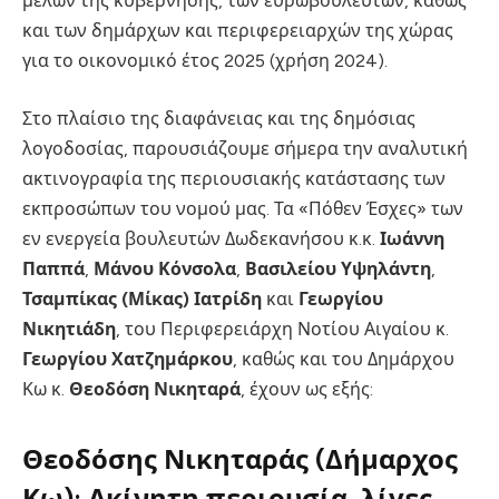
μελών της κυβέρνησης, των ευρωβουλευτών, καθώς
και των δημάρχων και περιφερειαρχών της χώρας
για το οικονομικό έτος 2025 (χρήση 2024).
Στο πλαίσιο της διαφάνειας και της δημόσιας
λογοδοσίας, παρουσιάζουμε σήμερα την αναλυτική
ακτινογραφία της περιουσιακής κατάστασης των
εκπροσώπων του νομού μας. Τα «Πόθεν Έσχες» των
εν ενεργεία βουλευτών Δωδεκανήσου κ.κ.
Ιωάννη
Παππά
,
Μάνου Κόνσολα
,
Βασιλείου Υψηλάντη
,
Τσαμπίκας (Μίκας) Ιατρίδη
και
Γεωργίου
Νικητιάδη
, του Περιφερειάρχη Νοτίου Αιγαίου κ.
Γεωργίου Χατζημάρκου
, καθώς και του Δημάρχου
Κω κ.
Θεοδόση Νικηταρά
, έχουν ως εξής:
Θεοδόσης Νικηταράς (Δήμαρχος
Κω): Ακίνητη περιουσία, λίγες