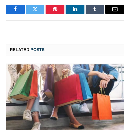
Facebook
Twitter
Pinterest
LinkedIn
Tumblr
Email
RELATED
POSTS