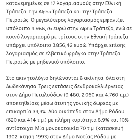
κατανεμημένες σε 17 λογαριασμούς στην Εθνική
Τράπεζα, την Alpha Τράπεζα και την Τράπεζα
Πειραιώς. Ο μεγαλύτερος λογαριασμός εμφανίζει
υπόλοιπο 4.988,76 ευρώ στην Alpha Τράπεζα, ενώ σε
κοινό λογαριασμό με τρίτους στην Εθνική Τράπεζα
υπάρχει υπόλοιπο 3.856,42 ευρώ. Υπάρχει επίσης
λογαριασμός σε ελβετικό φράγκο στην Τράπεζα
Πειραιώς με μηδενικό υπόλοιπο.
Στο ακινητολόγιο δηλώνονται 8 ακίνητα, όλα στη
Δωδεκάνησο. Τρεις εκτάσεις δενδροκαλλιέργειας
στον Δήμο Πεταλούδων (9.480, 2.060 και 4.760 τ.μ.)
αποκτηθείσες μέσω άτυπης γονικής δωρεάς με
επικαρπία 33,3%. Δύο οικόπεδα στον Δήμο Ρόδου
(620 και 414 τ.μ.) με πλήρη κυριότητα 8,9% και 10%
αντίστοιχα. Μία μονοκατοικία 70 τ.μ. (κατασκευή
1902, κτήση 1993) στον Δήμο Νοτίας Ρόδου με