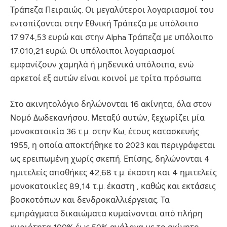
Τράπεζα Πειραιώς
.
Οι μεγαλύτεροι λογαριασμοί του
εντοπίζονται στην Εθνική Τράπεζα με υπόλοιπο
17.974,53 ευρώ και στην Alpha Τράπεζα με υπόλοιπο
17.010,21 ευρώ
.
Οι υπόλοιποι λογαριασμοί
εμφανίζουν χαμηλά ή μηδενικά υπόλοιπα, ενώ
αρκετοί εξ αυτών είναι κοινοί με τρίτα πρόσωπα
.
Στο ακινητολόγιο δηλώνονται 16 ακίνητα, όλα στον
Νομό Δωδεκανήσου
. Μεταξύ αυτών, ξεχωρίζει μία
μονοκατοικία 36 τ.μ.
στην Κω, έτους κατασκευής
1955, η οποία αποκτήθηκε το 2023
και περιγράφεται
ως ερειπωμένη χωρίς σκεπή
. Επίσης, δηλώνονται 4
ημιτελείς αποθήκες 42,68 τ.μ. έκαστη και 4 ημιτελείς
μονοκατοικίες 89,14 τ.μ.
έκαστη
, καθώς και εκτάσεις
βοσκοτόπων και δενδροκαλλιέργειας
.
Τα
εμπράγματα δικαιώματα κυμαίνονται από πλήρη