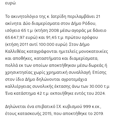
ευρώ.
Το ακινητολόγιο της κ. Ιατρίδη περιλαμβάνει 21
ακίνητα. Δύο διαμερίσματα στον Δήμο Ρόδου,
ισόγειο 65 τ.μ. (κτήση 2008 μέσω αγοράς με δάνειο
65.647,97 ευρώ) και 91,45 τ.μ. πρώτου ορόφου
(κτήση 2011 αντί 100.000 ευρώ). Στον Δήμο
Καλλιθέας καταγράφονται ημιτελείς μονοκατοικίες
και αποθήκες, καταστήματα και διαμερίσματα,
πολλά εκ των οποίων αποκτήθηκαν μέσω δωρεάς ή
χρησικτησίας χωρίς χρηματική συναλλαγή. Επίσης
στον ίδιο Δήμο δηλώνονται αγροτεμάχια
καλλιέργειας συνολικής έκτασης άνω των 30.000 τ.μ.
Ένα κατάστημα 42 τ.μ. εκποιήθηκε εντός του 2024.
Δηλώνεται ένα επιβατικό Ι.Χ. κυβισμού 999 κ.εκ.,
έτους κατασκευής 2015, που αποκτήθηκε το 2019.