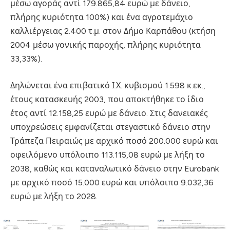
μέσω αγοράς αντί 179.865,84 ευρώ με δάνειο,
πλήρης κυριότητα 100%) και ένα αγροτεμάχιο
καλλιέργειας 2.400 τ.μ. στον Δήμο Καρπάθου (κτήση
2004 μέσω γονικής παροχής, πλήρης κυριότητα
33,33%).
Δηλώνεται ένα επιβατικό Ι.Χ. κυβισμού 1.598 κ.εκ.,
έτους κατασκευής 2003, που αποκτήθηκε το ίδιο
έτος αντί 12.158,25 ευρώ με δάνειο. Στις δανειακές
υποχρεώσεις εμφανίζεται στεγαστικό δάνειο στην
Τράπεζα Πειραιώς με αρχικό ποσό 200.000 ευρώ και
οφειλόμενο υπόλοιπο 113.115,08 ευρώ με λήξη το
2038, καθώς και καταναλωτικό δάνειο στην Eurobank
με αρχικό ποσό 15.000 ευρώ και υπόλοιπο 9.032,36
ευρώ με λήξη το 2028.