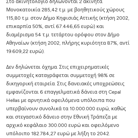
Στο ακινητολόγιο δηλώνονται 2 ακίνητα.
Μονοκατοικία 285,42 τ.μ. με βοηθητικούς χώρους
115,80 τ.μ. στον Δήμο Κηφισιάς Αττικής (κτήση 2002,
επικαρπία 50%, αντί 67.446,65 ευρώ) και
διαμέρισμα 54 τ.μ. τετάρτου ορόφου στον Δήμο
Αθηναίων (κτήση 2002, πλήρης κυριότητα 87%, αντί
19.609,22 ευρώ).
Δεν δηλώνεται όχημα. Στις επιχειρηματικές
συμμετοχές καταγράφεται συμμετοχή 98% σε
δικηγορική εταιρεία. Στις δανειακές υποχρεώσεις
εμφανίζονται 6 επαγγελματικά δάνεια στη Cepal
Hellas με αρνητικά οφειλόμενα υπόλοιπα που
υπερβαίνουν συνολικά τα 10.000.000 ευρώ, καθώς
και στεγαστικό δάνειο στην Εθνική Τράπεζα με
αρχικό κεφάλαιο 300.000 ευρώ και οφειλόμενο
υπόλοιπο 182.784,27 ευρώ με λήξη το 2042.