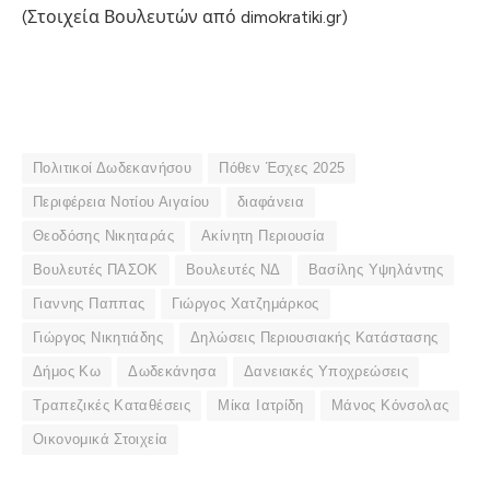
(Στοιχεία Βουλευτών από dimokratiki.gr)
Πολιτικοί Δωδεκανήσου
Πόθεν Έσχες 2025
Περιφέρεια Νοτίου Αιγαίου
διαφάνεια
Θεοδόσης Νικηταράς
Ακίνητη Περιουσία
Βουλευτές ΠΑΣΟΚ
Βουλευτές ΝΔ
Βασίλης Υψηλάντης
Γιαννης Παππας
Γιώργος Χατζημάρκος
Γιώργος Νικητιάδης
Δηλώσεις Περιουσιακής Κατάστασης
Δήμος Κω
Δωδεκάνησα
Δανειακές Υποχρεώσεις
Τραπεζικές Καταθέσεις
Μίκα Ιατρίδη
Μάνος Κόνσολας
Οικονομικά Στοιχεία