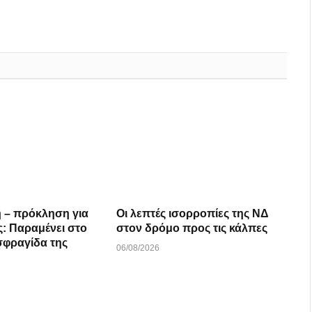
 – πρόκληση για
Οι λεπτές ισορροπίες της ΝΔ
ς: Παραμένει στο
στον δρόμο προς τις κάλπες
 σφραγίδα της
06/08/2026