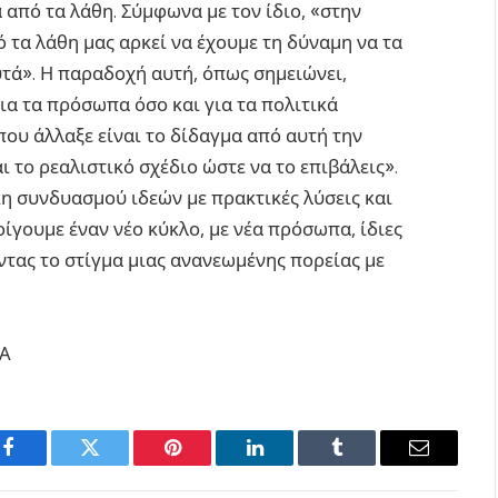
α από τα λάθη. Σύμφωνα με τον ίδιο, «στην
ό τα λάθη μας αρκεί να έχουμε τη δύναμη να τα
τά». Η παραδοχή αυτή, όπως σημειώνει,
ια τα πρόσωπα όσο και για τα πολιτικά
που άλλαξε είναι το δίδαγμα από αυτή την
αι το ρεαλιστικό σχέδιο ώστε να το επιβάλεις».
η συνδυασμού ιδεών με πρακτικές λύσεις και
οίγουμε έναν νέο κύκλο, με νέα πρόσωπα, ίδιες
οντας το στίγμα μιας ανανεωμένης πορείας με
ΕΑ
Facebook
Twitter
Pinterest
LinkedIn
Tumblr
Email