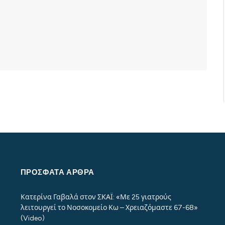
ΠΡΌΣΦΑΤΑ ΆΡΘΡΑ
Κατερίνα Γαβαλά στον ΣΚΑΪ: «Με 25 γιατρούς
λειτουργεί το Νοσοκομείο Κω – Χρειαζόμαστε 67-68»
(Video)