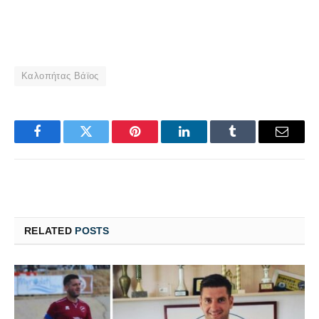
Καλοπήτας Βάϊος
Facebook
Twitter
Pinterest
LinkedIn
Tumblr
Email
RELATED
POSTS