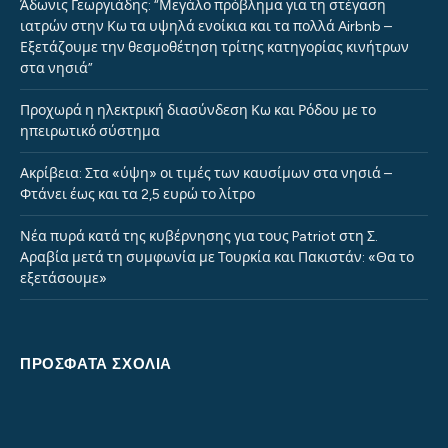
Άδωνις Γεωργιάδης: “Μεγάλο πρόβλημα για τη στέγαση
ιατρών στην Κω τα υψηλά ενοίκια και τα πολλά Airbnb –
Εξετάζουμε την θεσμοθέτηση τρίτης κατηγορίας κινήτρων
στα νησιά”
Προχωρά η ηλεκτρική διασύνδεση Κω και Ρόδου με το
ηπειρωτικό σύστημα
Ακρίβεια: Στα «ύψη» οι τιμές των καυσίμων στα νησιά –
Φτάνει έως και τα 2,5 ευρώ το λίτρο
Νέα πυρά κατά της κυβέρνησης για τους Patriot στη Σ.
Αραβία μετά τη συμφωνία με Τουρκία και Πακιστάν: «Θα το
εξετάσουμε»
ΠΡΌΣΦΑΤΑ ΣΧΌΛΙΑ