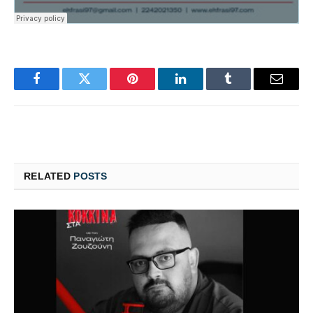
Facebook
Twitter
Pinterest
LinkedIn
Tumblr
Email
RELATED
POSTS