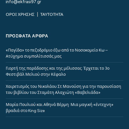
info@ekfrasi97.gr
ΟΡΟΙ ΧΡΗΣΗΣ
|
ΤΑΥΤΟΤΗΤΑ
ΠΡΌΣΦΑΤΑ ΆΡΘΡΑ
«Παγίδα» το πεζοδρόμιο έξω από το Νοσοκομείο Κω –
Ατύχημα συμπολίτισσάς μας
Γιορτή της παράδοσης και της μέλισσας: Έρχεται το 3ο
Φεστιβάλ Μελιού στην Κέφαλο
Χαιρετισμός του Νικολάου Στ.Μανούση για την παρουσίαση
του βιβλίου του Σταμάτη Αλαχιώτη «Βαβελιάδα»
Μαρία Πουλιού και Αθηνά Βέρμη: Μια μαγική «έντεχνη»
βραδιά στο King Size