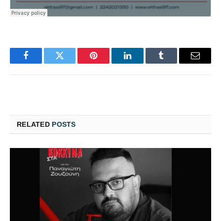
Facebook
Twitter
Pinterest
LinkedIn
Tumblr
Email
RELATED
POSTS