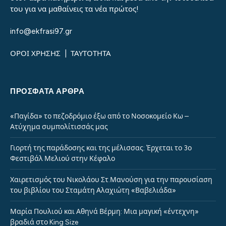
του για να μαθαίνεις τα νέα πρώτος!
info@ekfrasi97.gr
ΟΡΟΙ ΧΡΗΣΗΣ
|
ΤΑΥΤΟΤΗΤΑ
ΠΡΌΣΦΑΤΑ ΆΡΘΡΑ
«Παγίδα» το πεζοδρόμιο έξω από το Νοσοκομείο Κω –
Ατύχημα συμπολίτισσάς μας
Γιορτή της παράδοσης και της μέλισσας: Έρχεται το 3ο
Φεστιβάλ Μελιού στην Κέφαλο
Χαιρετισμός του Νικολάου Στ.Μανούση για την παρουσίαση
του βιβλίου του Σταμάτη Αλαχιώτη «Βαβελιάδα»
Μαρία Πουλιού και Αθηνά Βέρμη: Μια μαγική «έντεχνη»
βραδιά στο King Size