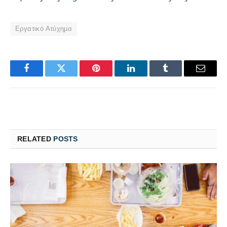
Εργατικό Ατύχημα
Facebook
Twitter
Pinterest
LinkedIn
Tumblr
Email
RELATED
POSTS