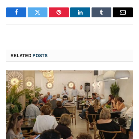
Facebook
Twitter
Pinterest
LinkedIn
Tumblr
Email
RELATED
POSTS