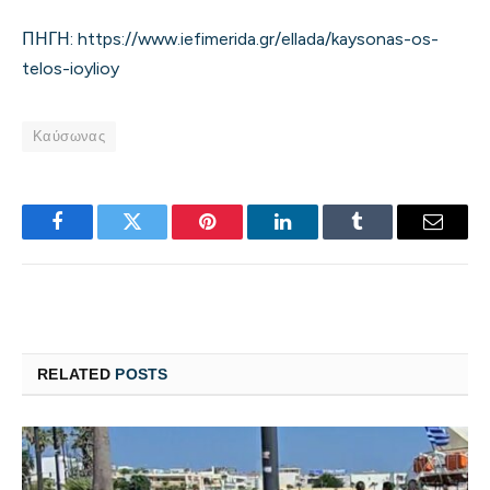
ΠΗΓΗ: https://www.iefimerida.gr/ellada/kaysonas-os-
telos-ioylioy
Καύσωνας
Facebook
Twitter
Pinterest
LinkedIn
Tumblr
Email
RELATED
POSTS