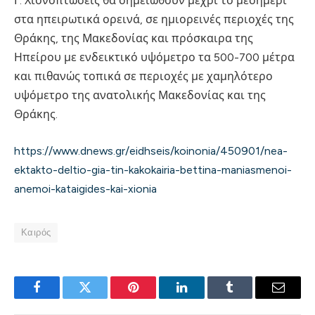
Γ. Χιονοπτώσεις θα σημειωθούν μέχρι το μεσημέρι
στα ηπειρωτικά ορεινά, σε ημιορεινές περιοχές της
Θράκης, της Μακεδονίας και πρόσκαιρα της
Ηπείρου με ενδεικτικό υψόμετρο τα 500-700 μέτρα
και πιθανώς τοπικά σε περιοχές με χαμηλότερο
υψόμετρο της ανατολικής Μακεδονίας και της
Θράκης.
https://www.dnews.gr/eidhseis/koinonia/450901/nea-
ektakto-deltio-gia-tin-kakokairia-bettina-maniasmenoi-
anemoi-kataigides-kai-xionia
Καιρός
Facebook
Twitter
Pinterest
LinkedIn
Tumblr
Email