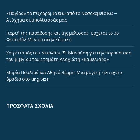
«Παγίδα» το πεζοδρόμιο έξω από το Νοσοκομείο Κω –
Ατύχημα συμπολίτισσάς μας
Γιορτή της παράδοσης και της μέλισσας: Έρχεται το 3ο
Φεστιβάλ Μελιού στην Κέφαλο
Χαιρετισμός του Νικολάου Στ.Μανούση για την παρουσίαση
του βιβλίου του Σταμάτη Αλαχιώτη «Βαβελιάδα»
Μαρία Πουλιού και Αθηνά Βέρμη: Μια μαγική «έντεχνη»
βραδιά στο King Size
ΠΡΌΣΦΑΤΑ ΣΧΌΛΙΑ