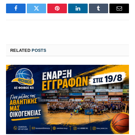
Facebook
Twitter
Pinterest
LinkedIn
Tumblr
Email
RELATED
POSTS