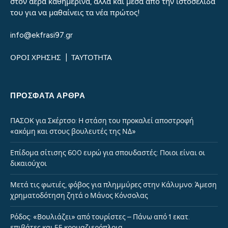
στον αέρα καθημερινά, αλλά και μέσα από την ιστοσελίδα
του για να μαθαίνεις τα νέα πρώτος!
info@ekfrasi97.gr
ΟΡΟΙ ΧΡΗΣΗΣ
|
ΤΑΥΤΟΤΗΤΑ
ΠΡΌΣΦΑΤΑ ΆΡΘΡΑ
ΠΑΣΟΚ για Σκέρτσο: Η στάση του προκαλεί αποστροφή
«ακόμη και στους βουλευτές της ΝΔ»
Επίδομα σίτισης 600 ευρώ για σπουδαστές: Ποιοι είναι οι
δικαιούχοι
Μετά τις φωτιές, φόβος για πλημμύρες στην Κάλυμνο: Άμεση
χρηματοδότηση ζητά ο Μάνος Κόνσολας
Ρόδος: «Βουλιάζει» από τουρίστες – Πάνω από 1 εκατ.
επιβάτες και 55 κρουαζιερόπλοια