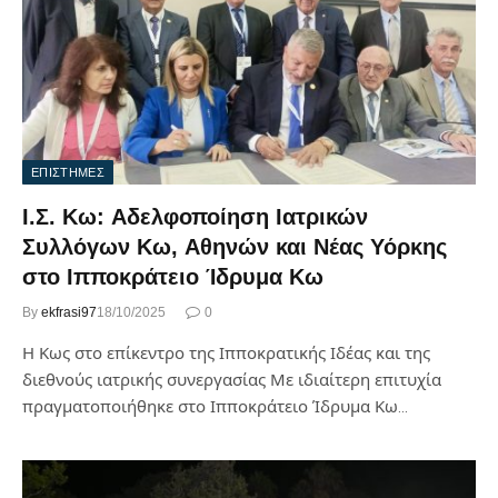
ΕΠΙΣΤΗΜΕΣ
I.Σ. Κω: Αδελφοποίηση Ιατρικών
Συλλόγων Κω, Αθηνών και Νέας Υόρκης
στο Ιπποκράτειο Ίδρυμα Κω
By
ekfrasi97
18/10/2025
0
Η Κως στο επίκεντρο της Ιπποκρατικής Ιδέας και της
διεθνούς ιατρικής συνεργασίας Με ιδιαίτερη επιτυχία
πραγματοποιήθηκε στο Ιπποκράτειο Ίδρυμα Κω…