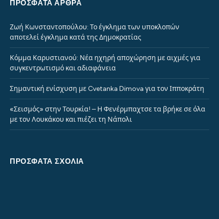
ΠΡΌΣΦΑΤΑ ΆΡΘΡΑ
Ζωή Κωνσταντοπούλου: Το έγκλημα των υποκλοπών
αποτελεί έγκλημα κατά της Δημοκρατίας
Κόμμα Καρυστιανού: Νέα ηχηρή αποχώρηση με αιχμές για
συγκεντρωτισμό και αδιαφάνεια
Σημαντική ενίσχυση με Cvetanka Dimova για τον Ιπποκράτη
«Σεισμός» στην Τουρκία! – Η Φενέρμπαχτσε τα βρήκε σε όλα
με τον Λουκάκου και πιέζει τη Νάπολι
ΠΡΌΣΦΑΤΑ ΣΧΌΛΙΑ