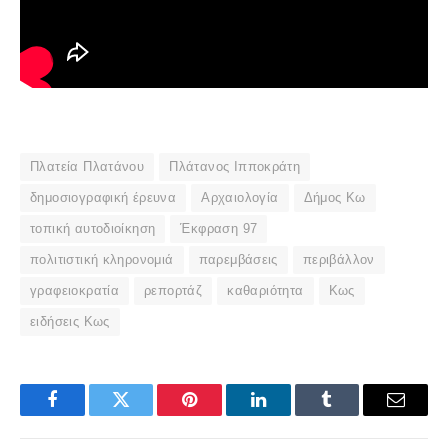
Πλατεία Πλατάνου
Πλάτανος Ιπποκράτη
δημοσιογραφική έρευνα
Αρχαιολογία
Δήμος Κω
τοπική αυτοδιοίκηση
Έκφραση 97
πολιτιστική κληρονομιά
παρεμβάσεις
περιβάλλον
γραφειοκρατία
ρεπορτάζ
καθαριότητα
Κως
ειδήσεις Κως
Facebook
Twitter
Pinterest
LinkedIn
Tumblr
Email