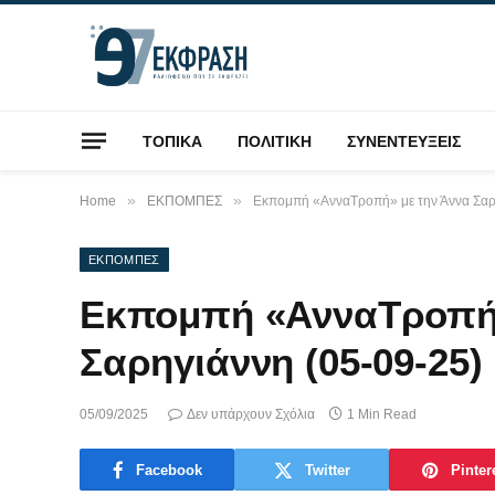
ΤΟΠΙΚΑ
ΠΟΛΙΤΙΚΗ
ΣΥΝΕΝΤΕΥΞΕΙΣ
»
»
Home
ΕΚΠΟΜΠΕΣ
Εκπομπή «ΑνναΤροπή» με την Άννα Σαρ
ΕΚΠΟΜΠΕΣ
Εκπομπή «ΑνναΤροπή»
Σαρηγιάννη (05-09-25)
05/09/2025
Δεν υπάρχουν Σχόλια
1 Min Read
Facebook
Twitter
Pinter