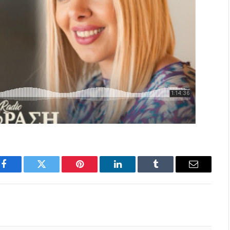
Facebook
Twitter
Pinterest
LinkedIn
Tumblr
Email