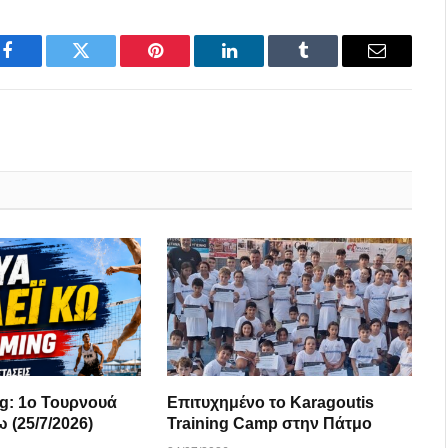
Facebook
Twitter
Pinterest
LinkedIn
Tumblr
Email
ng: 1ο Τουρνουά
Επιτυχημένο το Karagoutis
 (25/7/2026)
Training Camp στην Πάτμο