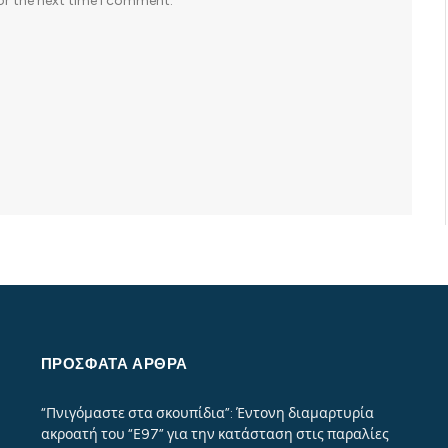
or the next time I comment.
ΠΡΌΣΦΑΤΑ ΆΡΘΡΑ
“Πνιγόμαστε στα σκουπίδια”: Έντονη διαμαρτυρία
ακροατή του “Ε97” για την κατάσταση στις παραλίες