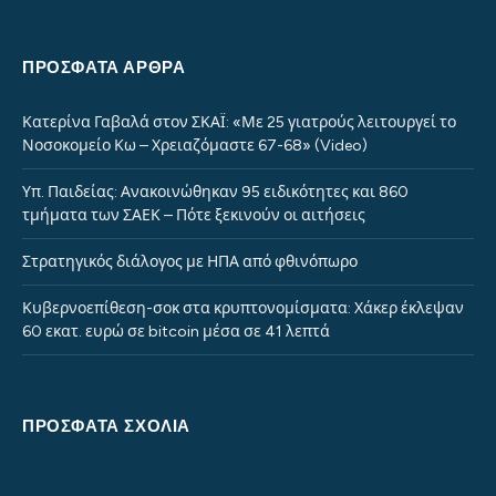
ΠΡΌΣΦΑΤΑ ΆΡΘΡΑ
Κατερίνα Γαβαλά στον ΣΚΑΪ: «Με 25 γιατρούς λειτουργεί το
Νοσοκομείο Κω – Χρειαζόμαστε 67-68» (Video)
Υπ. Παιδείας: Ανακοινώθηκαν 95 ειδικότητες και 860
τμήματα των ΣΑΕΚ – Πότε ξεκινούν οι αιτήσεις
Στρατηγικός διάλογος με ΗΠΑ από φθινόπωρο
Κυβερνοεπίθεση-σοκ στα κρυπτονομίσματα: Χάκερ έκλεψαν
60 εκατ. ευρώ σε bitcoin μέσα σε 41 λεπτά
ΠΡΌΣΦΑΤΑ ΣΧΌΛΙΑ