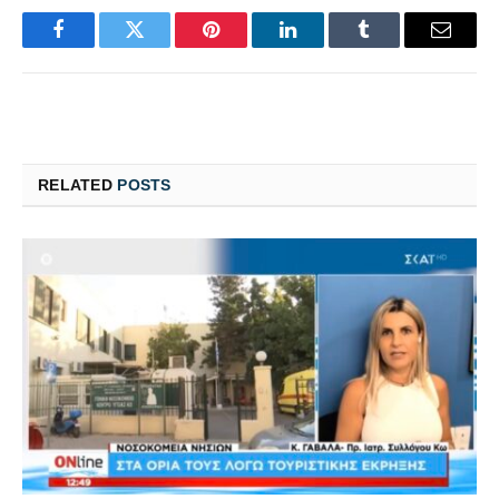
Facebook
Twitter
Pinterest
LinkedIn
Tumblr
Email
RELATED
POSTS