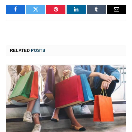
Facebook
Twitter
Pinterest
LinkedIn
Tumblr
Email
RELATED
POSTS