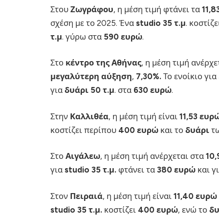
Στου
Ζωγράφου
, η μέση τιμή φτάνει τα
11,8
σχέση με το 2025. Ένα
studio 35 τ.μ
. κοστίζ
τ.μ
. γύρω στα
590 ευρώ
.
Στο
κέντρο της Αθήνας
, η μέση τιμή ανέρχ
μεγαλύτερη αύξηση
,
7,30%.
Το ενοίκιο για
για
δυάρι 50 τ.μ
. στα
630 ευρώ
.
Στην
Καλλιθέα
, η μέση τιμή είναι
11,53 ευρώ
κοστίζει περίπου
400 ευρώ
και το
δυάρι
τ
Στο
Αιγάλεω
, η μέση τιμή ανέρχεται στα
10,
για
studio 35 τ.μ.
φτάνει τα
380 ευρώ
και γ
Στον
Πειραιά
, η μέση τιμή είναι
11,40 ευρώ 
studio 35 τ.μ.
κοστίζει
400 ευρώ
, ενώ το
δυ