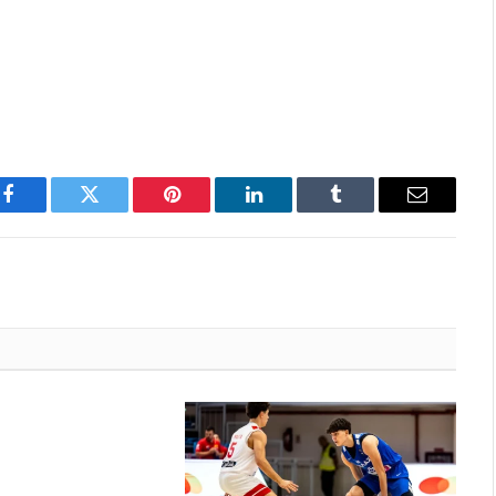
Facebook
Twitter
Pinterest
LinkedIn
Tumblr
Email