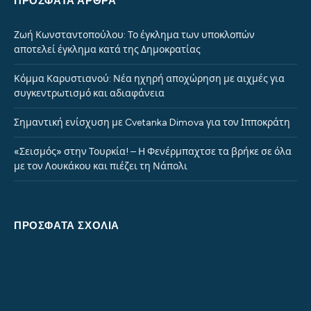
ΠΡΌΣΦΑΤΑ ΆΡΘΡΑ
Ζωή Κωνσταντοπούλου: Το έγκλημα των υποκλοπών
αποτελεί έγκλημα κατά της Δημοκρατίας
Κόμμα Καρυστιανού: Νέα ηχηρή αποχώρηση με αιχμές για
συγκεντρωτισμό και αδιαφάνεια
Σημαντική ενίσχυση με Cvetanka Dimova για τον Ιπποκράτη
«Σεισμός» στην Τουρκία! – Η Φενέρμπαχτσε τα βρήκε σε όλα
με τον Λουκάκου και πιέζει τη Νάπολι
ΠΡΌΣΦΑΤΑ ΣΧΌΛΙΑ