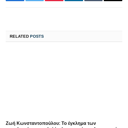
Facebook
Twitter
Pinterest
LinkedIn
Tumblr
Email
RELATED
POSTS
Ζωή Κωνσταντοπούλου: Το έγκλημα των