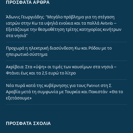
ΠΡΌΣΦΑΤΑ ΆΡΘΡΑ
Άδωνις Γεωργιάδης: “Μεγάλο πρόβλημα για τη στέγαση
ιατρών στην Κω τα υψηλά ενοίκια και τα πολλά Airbnb –
Εξετάζουμε την θεσμοθέτηση τρίτης κατηγορίας κινήτρων
στα νησιά”
Προχωρά η ηλεκτρική διασύνδεση Κω και Ρόδου με το
ηπειρωτικό σύστημα
Ακρίβεια: Στα «ύψη» οι τιμές των καυσίμων στα νησιά –
Φτάνει έως και τα 2,5 ευρώ το λίτρο
Νέα πυρά κατά της κυβέρνησης για τους Patriot στη Σ.
Αραβία μετά τη συμφωνία με Τουρκία και Πακιστάν: «Θα το
εξετάσουμε»
ΠΡΌΣΦΑΤΑ ΣΧΌΛΙΑ