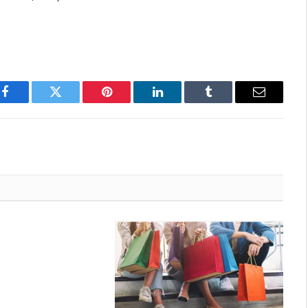
Facebook
Twitter
Pinterest
LinkedIn
Tumblr
Email